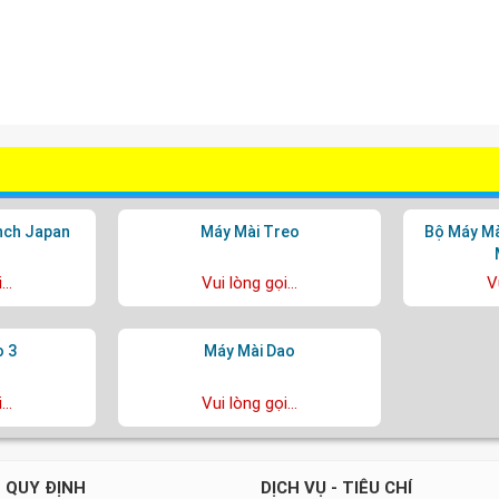
nch Japan
Máy Mài Treo
Bộ Máy Mà
..
Vui lòng gọi...
V
o 3
Máy Mài Dao
..
Vui lòng gọi...
 QUY ĐỊNH
DỊCH VỤ - TIÊU CHÍ