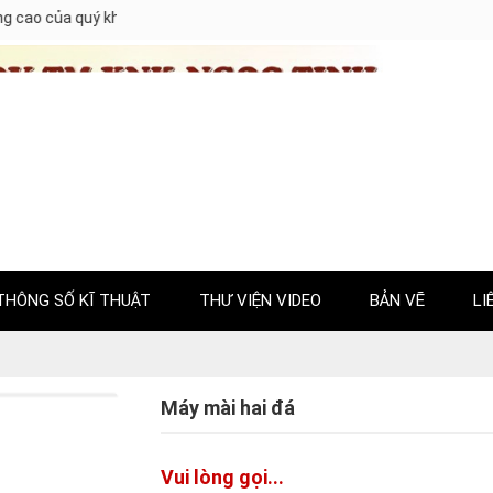
g cao của quý khách. Phương châm của chúng tôi là: AN TOÀN - NHANH
THÔNG SỐ KĨ THUẬT
THƯ VIỆN VIDEO
BẢN VẼ
LI
Máy mài hai đá
Vui lòng gọi...