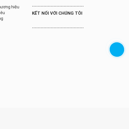
------------------------------------
thương hiệu
iêu
KẾT NỐI VỚI CHÚNG TÔI
ng
------------------------------------
Thiết kế Web
:
Châu Á