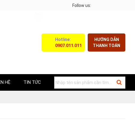
 CHÓNG - THUẬN TIỆN - GIÁ CẢ CẠNH TRANH
Follow us:
Hotline:
HƯỚNG DẪN
0907.011.011
THANH TOÁN
ÊN HỆ
TIN TỨC