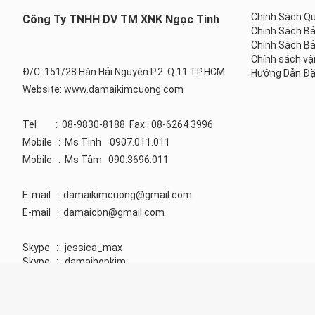
Chính Sách Q
Công Ty TNHH DV TM XNK Ngọc Tinh
Chinh Sách B
Chính Sách Bả
Chính sách vậ
Đ/C: 151/28 Hàn Hải Nguyên P.2 Q.11 TP.HCM
Hướng Dẫn Đặ
Website: www.damaikimcuong.com
Tel : 08-9830-8188 Fax : 08-6264 3996
Mobile : Ms Tinh 0907.011.011
Mobile : Ms Tâm 090.3696.011
E-mail :
damaikimcuong@gmail.com
E-mail :
damaicbn@gmail.com
Skype : jessica_max
Skype : damaihopkim